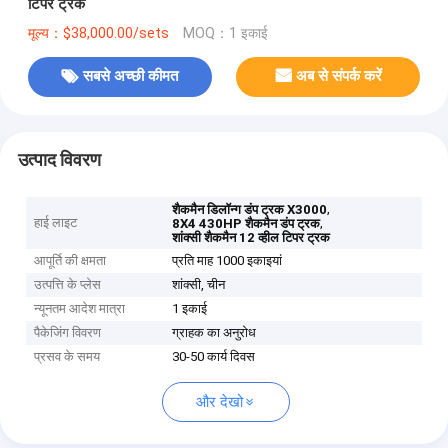
टिपर ट्रक
मूल्य：$38,000.00/sets
MOQ：1 इकाई
सबसे अच्छी कीमत
अब से संपर्क करें
उत्पाद विवरण
,
शैकमैन डिलॉन्ग डंप ट्रक X3000
हाई लाइट
,
8X4 430HP शैकमैन डंप ट्रक
शांक्सी शैकमैन 12 व्हील टिपर ट्रक
आपूर्ति की क्षमता
प्रति माह 1000 इकाइयां
उत्पत्ति के प्लेस
शांक्सी, चीन
न्यूनतम आदेश मात्रा
1 इकाई
पैकेजिंग विवरण
ग्राहक का अनुरोध
प्रसव के समय
30-50 कार्य दिवस
और देखो