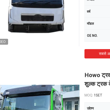
वर्ष
मॉडल
OE NO.
DEO
सबसे अ
Howo ट्रक स
शुल्क ट्रक 
MOQ:
1SET
उद्देश्य