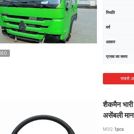
स्थिति
वर्ष
आकार
DEO
प्रसव का समय
सबसे अ
शैकमैन भारी 
असेंबली म
MOQ:
1pcs