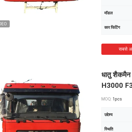
मॉडल
DEO
कार फिटिंग
सबसे अ
धातु शैकमैन
H3000 F30
MOQ:
1pcs
उद्देश्य
स्थिति