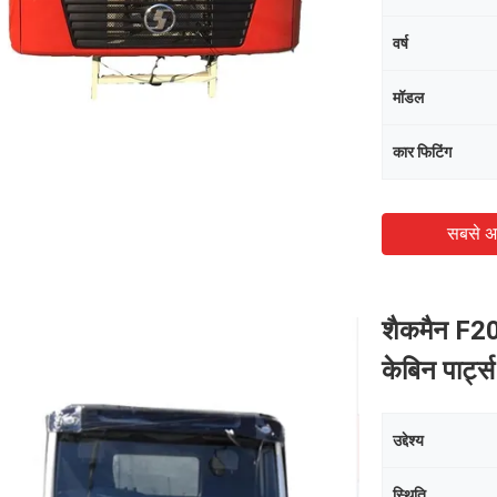
वर्ष
मॉडल
कार फिटिंग
सबसे अ
शैकमैन F
केबिन पार्ट
उद्देश्य
स्थिति