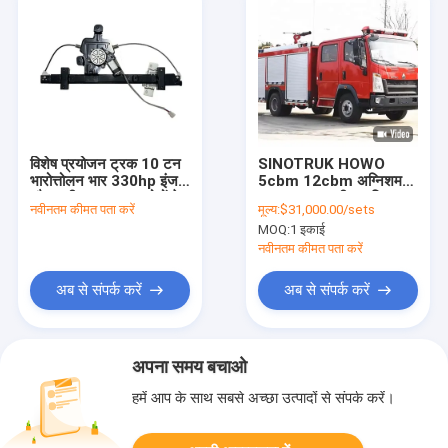
विशेष प्रयोजन ट्रक 10 टन
SINOTRUK HOWO
भारोत्तोलन भार 330hp इंजन
5cbm 12cbm अग्निशमन
और भारी शुल्क अनुप्रयोगों के
ट्रक आपातकालीन अग्निशमन
नवीनतम कीमत पता करें
मूल्य:
$31,000.00/sets
लिए यूरो 3 उत्सर्जन के साथ
जल ट्रक
MOQ:
1 इकाई
नवीनतम कीमत पता करें
अब से संपर्क करें
अब से संपर्क करें
अपना समय बचाओ
हमें आप के साथ सबसे अच्छा उत्पादों से संपर्क करें।