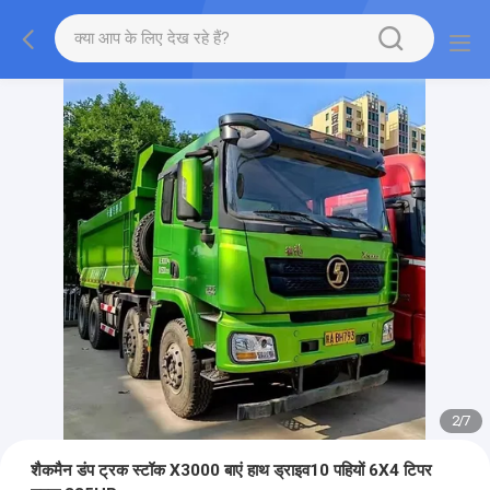
2
/
7
शैकमैन डंप ट्रक स्टॉक X3000 बाएं हाथ ड्राइव10 पहियों 6X4 टिपर