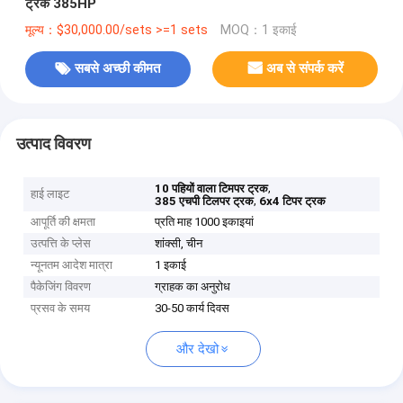
ट्रक 385HP
मूल्य：$30,000.00/sets >=1 sets
MOQ：1 इकाई
सबसे अच्छी कीमत
अब से संपर्क करें
उत्पाद विवरण
,
10 पहियों वाला टिमपर ट्रक
हाई लाइट
,
385 एचपी टिलपर ट्रक
6x4 टिपर ट्रक
आपूर्ति की क्षमता
प्रति माह 1000 इकाइयां
उत्पत्ति के प्लेस
शांक्सी, चीन
न्यूनतम आदेश मात्रा
1 इकाई
पैकेजिंग विवरण
ग्राहक का अनुरोध
प्रसव के समय
30-50 कार्य दिवस
और देखो