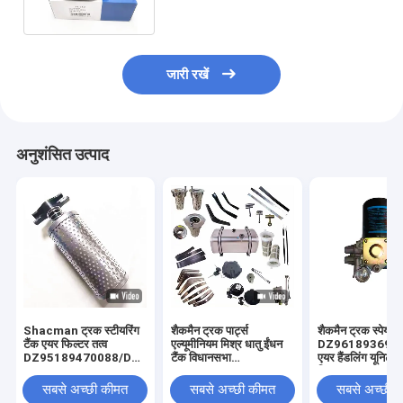
जारी रखें
अनुशंसित उत्पाद
Shacman ट्रक स्टीयरिंग
शैकमैन ट्रक पार्ट्स
शैकमैन ट्रक स्पेयर पा
टैंक एयर फिल्टर तत्व
एल्यूमीनियम मिश्र धातु ईंधन
DZ961893694
DZ95189470088/DZ9X319470088
टैंक विधानसभा
एयर हैंडलिंग यूनिट
X3000/F2000 मूल
DZ91259550600/DZ9114552790
फिल्टर
कारखाने के लिए
के साथ 400L/600L के
सबसे अच्छी कीमत
सबसे अच्छी कीमत
सबसे अच्छी 
लिए Delong ट्रक